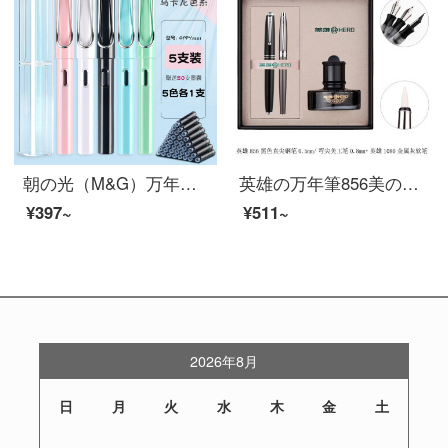
朝の光（M&G）万年筆のマカロン色の男性と女の子は墨嚢学生に代わって字を練習することができます。可愛い書道筆は3-6年生、3年生、4年生の小学生専用五色の各一本です。
英雄の万年筆856美の密画の曲がった先のスピン帽の古いタイプの経典の学生は押し型で墨を吸い込んで曲がった書道のペンを訓練して字の硬いペンの学生専用の教師を訓練して作業のインクのペンの黒色+1080金属の灰色の柔らかいペンを添削します。
¥397~
¥511~
2026年8月
日
月
火
水
木
金
土