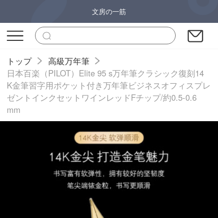
文房の一筋
トップ
高級万年筆
日本百楽（PILOT）Elite 95 s万年筆クラシック復刻14
K金筆習字用ポケット付き万年筆ビジネスオフィスプレ
ゼントインクセットワインレッドFチップ/約0.5-0.6
mm