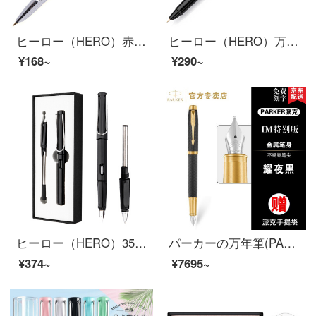
ヒーロー（HERO）赤の愛のキスイリジウム金ペン学生インクの組み合わせ9299 A
ヒーロー（HERO）万年筆黒金会はペンと水墨で暗いペンの51 Aを使います。
¥168~
¥290~
ヒーロー（HERO）359セットのフォーマルカラーの万年筆です。
パーカーの万年筆(PAKER)新型IMシリーズの万年筆は純黒で麗雅なインクのペンです。学生の書道習字のサインペンは男女兼用です。
¥374~
¥7695~