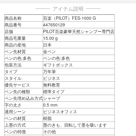
アイテム説明
商品名称
百楽（PILOT）FES-1000 G
商品番号
447650129
店舗
PILOT百楽豪華天然シャンプー専門店
商品毛重量
15.00 g
商品の産地
日本
ペン先材質
金ペン
ペンの色:多色
ペンの色:多色
包装方法
ギフトボックス
タイプ
万年筆
スタイル
ビジネス
優先サービス
無料教育
ペン先の種類
標準タイプ
ペン先埋め込み方式
シャープ
字の太さ
0.5 mm
適用シーン
ビジネスオフィス
ペンの材質
樹脂
上墨の方式
墨のきも、回転して墨を吸います
ペンの特徴
その他