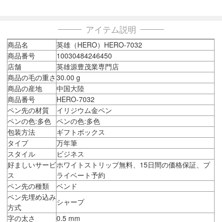
アイテム説明
商品名
英雄（HERO）HERO-7032
商品番号
10030484246450
店舗
英雄源豊茂業専門店
商品の毛の重さ
30.00 g
商品の産地
中国大陸
商品番号
HERO-7032
ペン先の材質
イリジウム金ペン
ペンの色:多色
ペンの色:多色
包装方法
ギフトボックス
タイプ
万年筆
スタイル
ビジネス
好ましいサービ
ホワイトストリップ無料、15日間の価格保証、プ
ス
ライベート予約
ペン先の種類
ベンド
ペン先埋め込み
シャープ
方式
字の太さ
0.5 mm