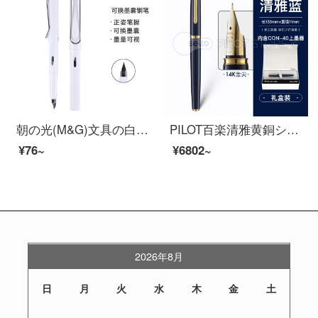
朝の光(M&G)文具の白色EF明尖は墨嚢の万年筆を交換することができます。
PILOT百楽清雅黄銅シリーズの万年筆ギフトボックスFD-15 SRビジネス金筆箱に男性の高級品を入れて贈り物をします。
¥76~
¥6802~
2026年8月
日
月
火
水
木
金
土