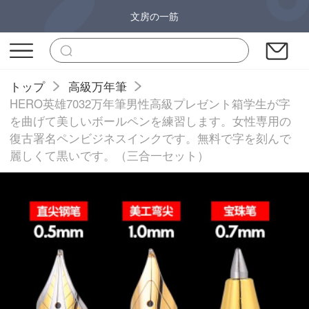
文房の一筋
トップ
高級万年筆
HERO英雄7032万年筆男性高級プレゼント箱学生が字
を曲げて美しいボールペンを練習します。女性専用の
復古署名ペンビジネスインクです。無料で字を刻んで
麗しくて黒いです。（三合一セット）