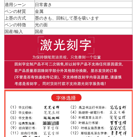
適用シーン
日常書き
ペンの材質
金属
上墨の方式
墨のきも、回転して墨を吸います
ペンの特徴
光の面
国産/輸入
国産