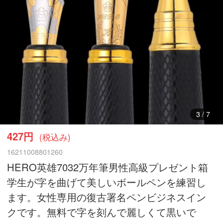
3
/
7
427円
(税込み)
16211008801260
HERO英雄7032万年筆男性高級プレゼント箱
学生が字を曲げて美しいボールペンを練習し
ます。女性専用の復古署名ペンビジネスイン
クです。無料で字を刻んで麗しくて黒いで