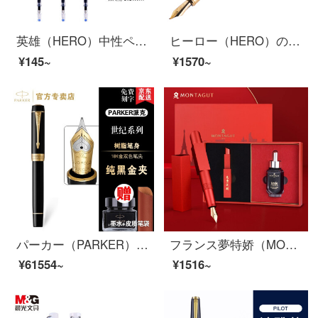
英雄（HERO）中性ペン858 D黒炭素中性ペン芯サイン学生オフィス速記20本入り
ヒーロー（HERO）の万年筆黒イリジウム金の万年筆インクペンの美しいボールペンのシャープ1021
¥145~
¥1570~
パーカー（PARKER）世紀万年筆インキペンパーカービジネス署名ペンフランス輸入臻品インキペンハイエンドギフトペン
フランス夢特娇（MONTAGUT）万年筆女性用口紅ギフトボックスセット女性用高級精緻ギフトギフトギフトギフト無料文字入り口紅シリーズ多色オプション
¥61554~
¥1516~