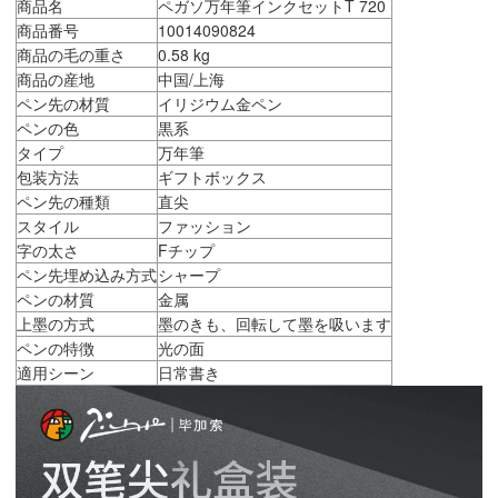
商品名
ペガソ万年筆インクセットT 720
商品番号
10014090824
商品の毛の重さ
0.58 kg
商品の産地
中国/上海
ペン先の材質
イリジウム金ペン
ペンの色
黒系
タイプ
万年筆
包装方法
ギフトボックス
ペン先の種類
直尖
スタイル
ファッション
字の太さ
Fチップ
ペン先埋め込み方式
シャープ
ペンの材質
金属
上墨の方式
墨のきも、回転して墨を吸います
ペンの特徴
光の面
適用シーン
日常書き