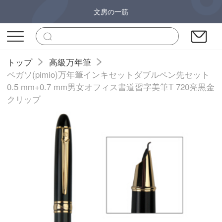
文房の一筋
トップ
高級万年筆
ペガソ(pimio)万年筆インキセットダブルペン先セット
0.5 mm+0.7 mm男女オフィス書道習字美筆T 720亮黒金
クリップ