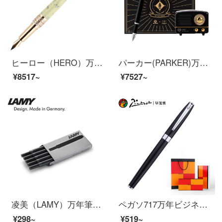
ヒーロー（HERO）万年筆HS 208イリジウムの万年筆ビジネスプレゼントオフィスプレゼントサイン入り万年筆イエロー
パーカー(PARKER)万年筆ギフトボックスIM深さ黒と黒のインキペン+猫王ギフトボックス
¥8517~
¥7527~
凌美（LAMY）万年筆インキカートリッジシリーズ使い捨てインクカートリッジ黒5本入り
ペガソ717万年ビジネス成人執務学生習字財務用ギフトセットにブラック0.38 mmの刻印が可能です。
¥298~
¥519~