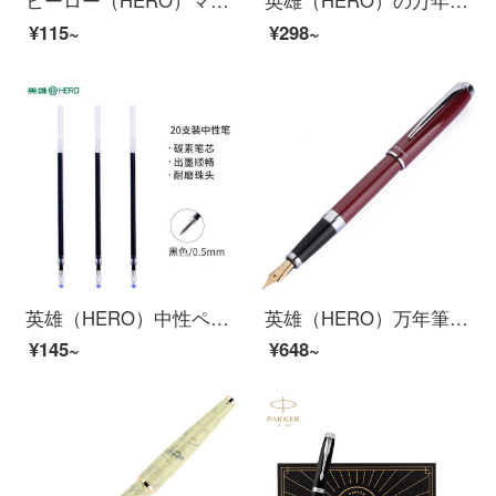
ヒーロー（HERO）マークのカラーマーク12色の学生866-12
英雄（HERO）の万年筆709心水透明イリジウム金の万年筆学生インクトレーナー
¥115~
¥298~
英雄（HERO）中性ペン858 D黒炭素中性ペン芯サイン学生オフィス速記20本入り
英雄（HERO）万年筆のラフィルビーの部品イリジウム金万年筆インクペンのペン先が明
¥145~
¥648~