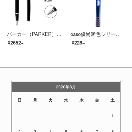
パーカー（PARKER）万年筆IMシリーズの深い白黒インキを挟む
oaso優尚漸色シリーズの万年筆学生はペンで字を練習します。男女生のオフィスで贈り物を書きます。ABSプラスチックのペンの青いグラデーションの色は0.38 mmです。
¥2652~
¥228~
2026年8月
日
月
火
水
木
金
土
1
2
3
4
5
6
7
8