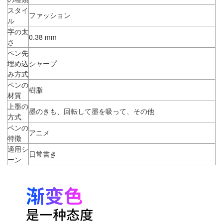
スタイ
ファッション
ル
字の太
0.38 mm
さ
ペン先
埋め込
シャープ
み方式
ペンの
樹脂
材質
上墨の
墨のきも、回転して墨を吸って、その他
方式
ペンの
アニメ
特徴
適用シ
日常書き
ーン