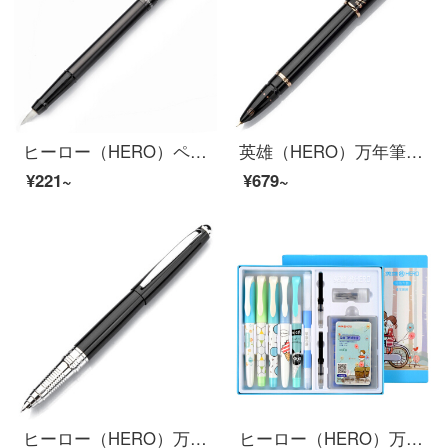
ヒーロー（HERO）ペン式98ソフトペン黒の箱にソフトペンを入れました。
英雄（HERO）万年筆黒雅悦会計特細EFの先の暗い先のイリジウム金の万年筆執務用サインペン1079
¥221~
¥679~
ヒーロー（HERO）万年筆黒イリジウム金ペンペン
ヒーロー（HERO）万年筆学生男女用EFカートゥーン純正姿イリジウム金万年筆+消字ペン+墨嚢セット6本入青