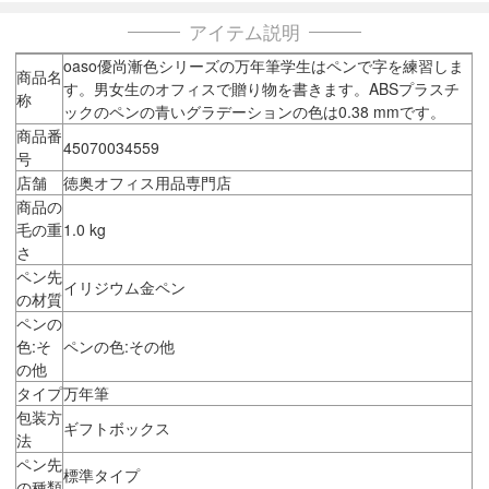
アイテム説明
oaso優尚漸色シリーズの万年筆学生はペンで字を練習しま
商品名
す。男女生のオフィスで贈り物を書きます。ABSプラスチ
称
ックのペンの青いグラデーションの色は0.38 mmです。
商品番
45070034559
号
店舗
徳奥オフィス用品専門店
商品の
毛の重
1.0 kg
さ
ペン先
イリジウム金ペン
の材質
ペンの
色:そ
ペンの色:その他
の他
タイプ
万年筆
包装方
ギフトボックス
法
ペン先
標準タイプ
の種類