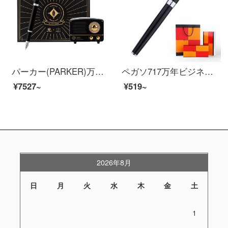
パーカー(PARKER)万年筆ギフトボックスIM深さ黒と黒のインキペン+猫王ギフトボックス
ペガソ717万年ビジネス成人執務学生習字財務用ギフトセットにブラック0.38 mmの刻印が可能です。
¥7527~
¥519~
2026年8月
日
月
火
水
木
金
土
1