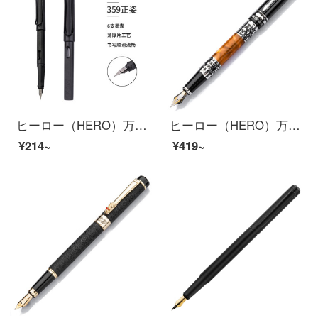
ヒーロー（HERO）万年筆359正姿研砂EF先の薄い薄肉の工芸学生の習字万年筆
ヒーロー（HERO）万年筆黒イリジウム金ペンアクリルインクペン明尖1023
¥214~
¥419~