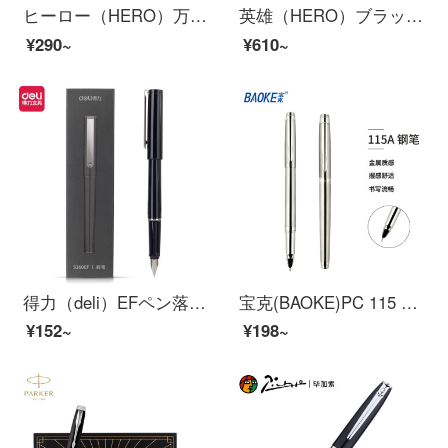
ヒーロー（HERO）万年筆黒絨砂イリジウム金の万年筆美筆シャープ6006
英雄（HERO）ブラック自信都市イリジウム金ペン
¥290~
¥610~
得力（deli）EFペン落ち着いたオフィスインク笔黒DL-S 160 EF
宝克(BAOKE)PC 115 A紳士宝暗尖ペンオフィス署名ペン学生習字インクペン0.5 mmシングルサポート
¥152~
¥198~