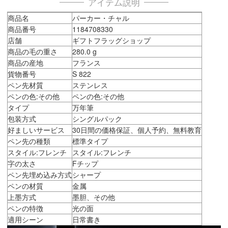
アイテム説明
商品名
パーカー・チャル
商品番号
1184708330
店舗
ギフトフラッグショップ
商品の毛の重さ
280.0 g
商品の産地
フランス
貨物番号
S 822
ペン先材質
ステンレス
ペンの色:その他
ペンの色:その他
タイプ
万年筆
包装方式
シングルパック
好ましいサービス
30日間の価格保証、個人予約、無料教育
ペン先の種類
標準タイプ
スタイル:フレンチ
スタイル:フレンチ
字の太さ
Fチップ
ペン先埋め込み方式
シャープ
ペンの材質
金属
上墨方式
墨胆、その他
ペンの特徴
光の面
適用シーン
日常書き