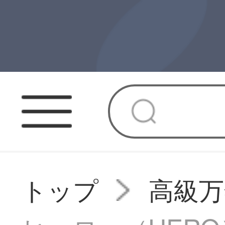
トップ
高級万