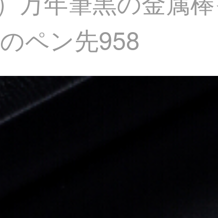
O）万年筆黒の金属
のペン先958