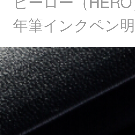
ヒーロー（HER
年筆インクペン明