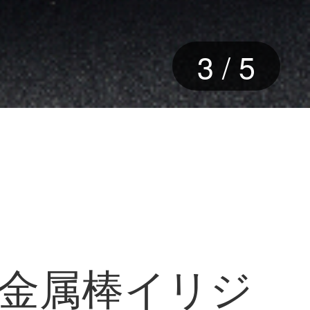
3
/
5
の金属棒イリジ