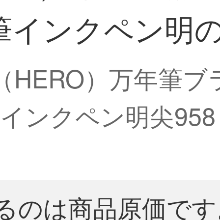
インクペン明の
雄（HERO）万年筆
インクペン明尖95
るのは商品原価です