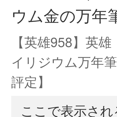
ウム金の万年筆
【英雄958】英
イリジウム万年筆
評定】
ここで表示され